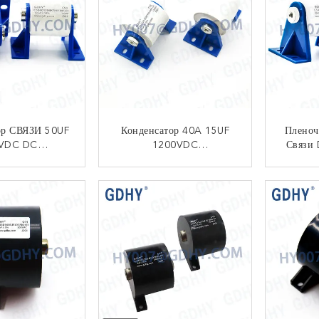
ор СВЯЗИ 50UF
Конденсатор 40A 15UF
Пленоч
VDC DC
1200VDC
Связи
ющий Для SVG
Высокочастотный
600V
EPF
НТАКТ
КОНТАКТ