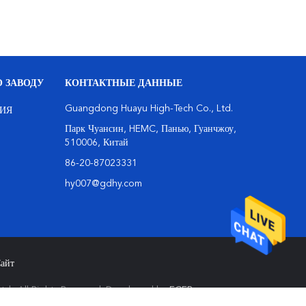
 ЗАВОДУ
КОНТАКТНЫЕ ДАННЫЕ
Guangdong Huayu High-Tech Co., Ltd.
ИЯ
Парк Чуансин, HEMC, Панью, Гуанчжоу,
510006, Китай
86-20-87023331
hy007@gdhy.com
айт
d.. All Rights Reserved. Developed by
ECER