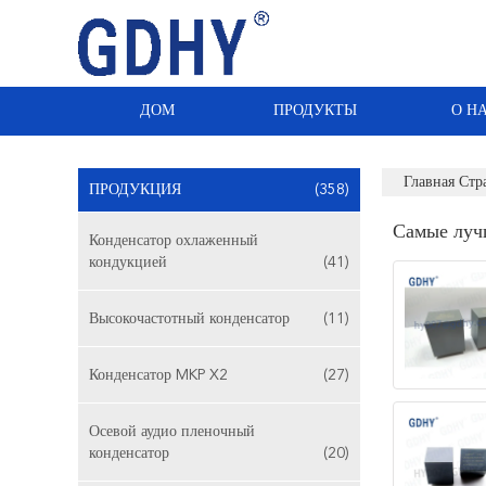
ДОМ
ПРОДУКТЫ
О Н
Главная Стр
ПРОДУКЦИЯ
(358)
Самые луч
Конденсатор охлаженный
кондукцией
(41)
Высокочастотный конденсатор
(11)
Конденсатор MKP X2
(27)
Осевой аудио пленочный
конденсатор
(20)