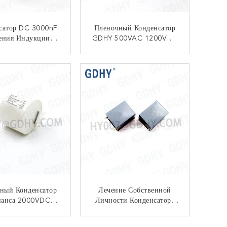
сатор DC 3000nF
Пленочный Конденсатор
ения Индукции
GDHY 500VAC 1200VDC
 Резонирующий
8UF Металлический
КОНТАКТ
КОНТАКТ
ный Конденсатор
Лечение Собственной
нанса 2000VDC
Личности Конденсатора
50VAC 50A
0.45UF P35 3000VDC 5%
Резонирующее
КОНТАКТ
КОНТАКТ