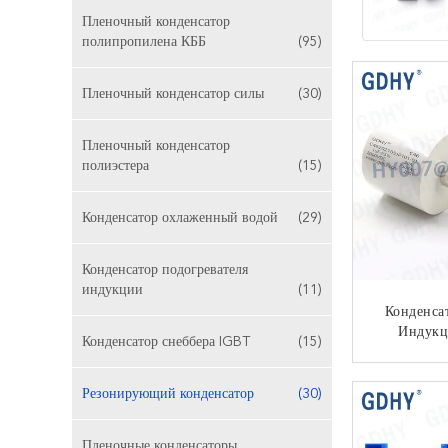
Пленочный конденсатор
полипропилена КББ
(95)
Пленочный конденсатор силы
(30)
Пленочный конденсатор
полиэстера
(15)
Конденсатор охлаженный водой
(29)
Конденсатор подогревателя
индукции
(11)
Конденс
Индукц
Конденсатор снеббера IGBT
(15)
Фильма 
Резо
КО
Резонирующий конденсатор
(30)
Пленочные конденсаторы