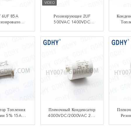
 6UF 85A
Резонирующее 2UF
Конден
лизировало
500VAC 1400VDC
Топл
енсаторы
Металлизировало
1200V
пропилена
Пленочный Конденсатор
НТАКТ
КОНТАКТ
тор Топления
Пленочный Конденсатор
Пленоч
ии 5% 15A
4000VDC/2000VAC 2UF
Резо
 0.18UF P33
Высоковольтный
7
НТАКТ
КОНТАКТ