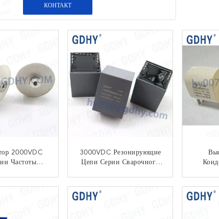
КОНТАКТ
атор 2000VDC
3000VDC Резонирующие
Вы
ии Частоты
Цепи Серии Сварочного
Конд
750VAC 1UF
Аппарата Конденсатора
2000V
нирующий
5% 0.3UF P52.5
НТАКТ
КОНТАКТ