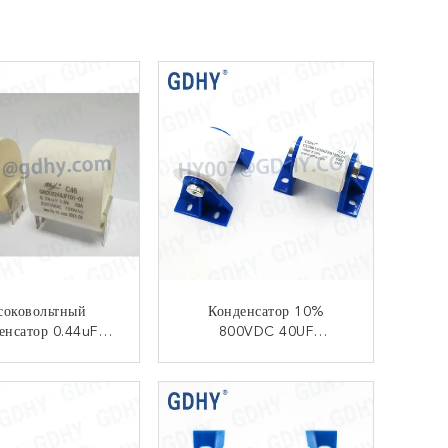
соковольтный
Конденсатор 10%
енсатор 0.44uF
800VDC 40UF
 Резонирующий
Резонирующий Для UPS
КОНТАКТ
КОНТАКТ