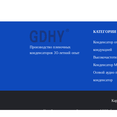
КАТЕГОРИИ
Конденсатор 
Производство пленочных
кондукцией
конденсаторов 30-летний опыт
Высокочастотн
Конденсатор 
Осевой аудио 
конденсатор
Кар
Китай резонирующий конденсатор 1000nf по