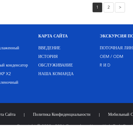
1
2
>
КАРТА САЙТА
ЭКСКУРСИЯ ПО
охлаженный
ВВЕДЕНИЕ
ПОТОЧНАЯ ЛИН
ИСТОРИЯ
OEM / ODM
ый конденсатор
ОБСЛУЖИВАНИЕ
R И D
MKP X2
НАША КОМАНДА
пленочный
та Сайта
Политика Конфиденциальности
Мобильный С
|
|
ставщик.
Copyright © 2020 - 2026 Guangdong Huayu High-Tech Co., Lt