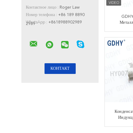
Контактное лицо :
Roger Law
Номер телефона :
+86 189 8890
GDHY
WhatsApp :
+8618988902989
Метал
2989
Конд
Поли
КО
Конденса
Индукц
900VDC
КО