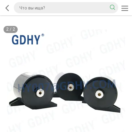
2
/
2