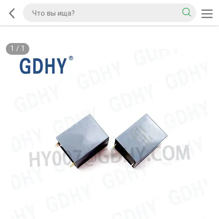
1
/
1