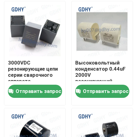
Путешествие фабрики
Проверка качества
Свяжитесь мы
3000VDC
Высоковольтный
резонирующие цепи
конденсатор 0.44uF
серии сварочного
2000V
Спросите цитату
аппарата
резонирующий
конденсатора 5%
Отправить запрос
Отправить запрос
0.3UF P52.5
Конденсатор охлаженный кондукцией
Высокочастотный конденсатор
Конденсатор MKP X2