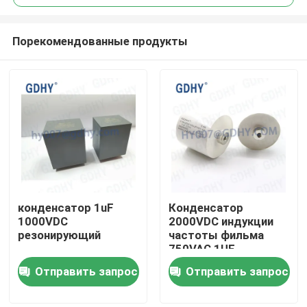
Порекомендованные продукты
конденсатор 1uF
Конденсатор
Дом
1000VDC
2000VDC индукции
резонирующий
частоты фильма
750VAC 1UF
Продукты
резонирующий
Отправить запрос
Отправить запрос
О нас