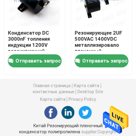
Осевой аудио пленочный конденсатор
Конденсатор DC
Резонирующее 2UF
Пленочный конденсатор полипропилена КББ
3000nF топления
500VAC 1400VDC
индукции 1200V
металлизировало
резонирующий
пленочный
Пленочный конденсатор силы
конденсатор
Отправить запрос
Отправить запрос
Пленочный конденсатор полиэстера
Главная страница
Карта сайта
контактные данные
Desktop Site
Конденсатор охлаженный водой
Карта сайта
Privacy Policy
Конденсатор подогревателя индукции
Китай Резонирующий пленочный
Конденсатор снеббера IGBT
конденсатор полипропилена
supplier.Copyright