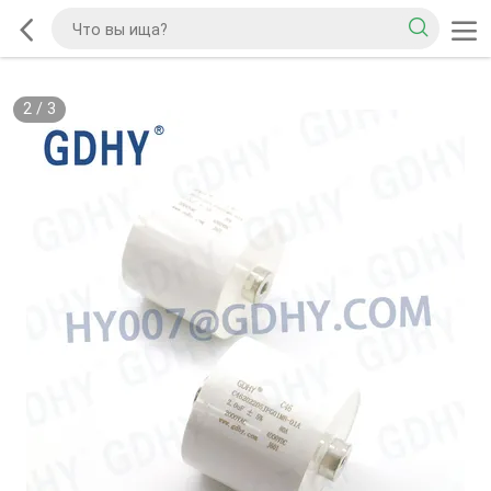
2
/
3