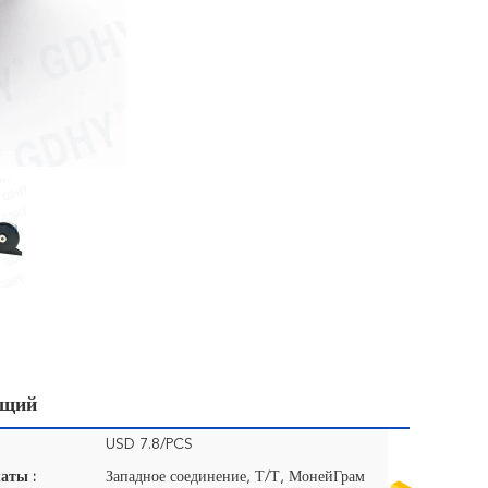
ющий
USD 7.8/PCS
аты :
Западное соединение, Т/Т, МонейГрам