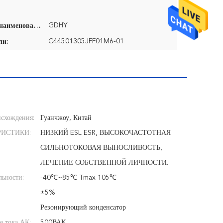
GDHY
Фирменное наименование:
C44501305JFF01M6-01
ли:
схождения:
Гуанчжоу, Китай
РИСТИКИ:
НИЗКИЙ ESL ESR, ВЫСОКОЧАСТОТНАЯ
СИЛЬНОТОКОВАЯ ВЫНОСЛИВОСТЬ,
ЛЕЧЕНИЕ СОБСТВЕННОЙ ЛИЧНОСТИ.
льности:
-40℃~85℃ Tmax 105℃
±5%
Резонирующий конденсатор
 тока АК:
500ВАК