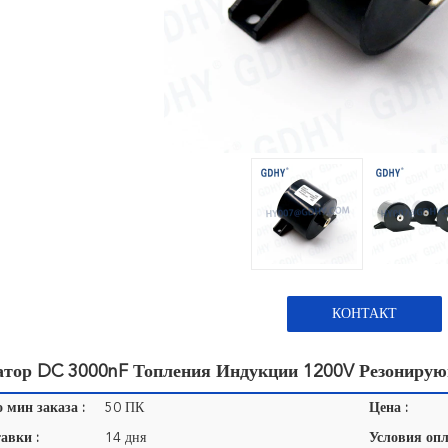
КОНТАКТ
атор DC 3000nF Топления Индукции 1200V Резониру
 мин заказа :
50 ПК
Цена :
авки :
14 дня
Условия опл