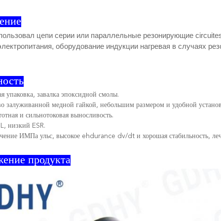
ение
пользовал цепи серии или параллельные резонирующие circuite
лектропитания, оборудование индукции нагревая в случаях рез
ность
я упаковка, завалка эпоксидной смолы.
во залуживанной медной гайкой, небольшим размером и удобной установ
отная и сильнотоковая выносливость.
L, низкий ESR.
ечение ИМПа ульс, высокое ehdurance dv/dt и хорошая стабильность, ле
жение продукта