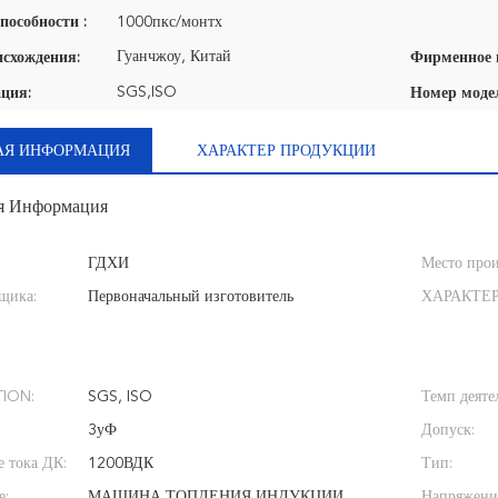
пособности :
1000пкс/монтх
Гуанчжоу, Китай
исхождения:
SGS,ISO
ция:
Номер моде
АЯ ИНФОРМАЦИЯ
ХАРАКТЕР ПРОДУКЦИИ
я Информация
ГДХИ
Место прои
щика:
Первоначальный изготовитель
ХАРАКТЕ
TION:
SGS, ISO
Темп деяте
3уФ
Допуск:
 тока ДК:
1200ВДК
Тип:
е:
МАШИНА ТОПЛЕНИЯ ИНДУКЦИИ,
Напряжение