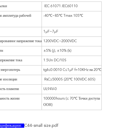
ылки
IEC 61071.IEC60110
я амплитуда рабочей
-40℃~85℃ Tmax 105℃
1μF~7μF
ированное напряжение тока
1200VDC~2000VDC
ти
±5% (j); ±10% (k)
пряжение тока
1.5Un DC/10S
энергопотерь
tgδ≤0.0010 C≤1μF f=10KHz на 20℃
е изоляции
RsC≥5000S (20℃ 100VDC 60S)
сть пламени
UL94V-0
ьность жизни
100000hours (≤ 70℃ Точки доступа
ООН)
пецификации:
C44-small size.pdf