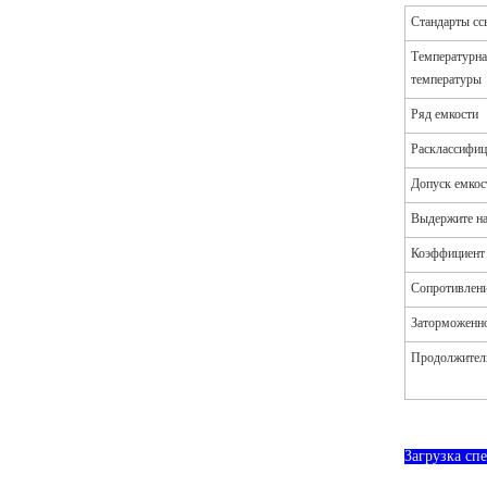
Стандарты сс
Температурна
температуры
Ряд емкости
Расклассифиц
Допуск емкос
Выдержите на
Коэффициент 
Сопротивлени
Заторможенно
Продолжител
Загрузка с