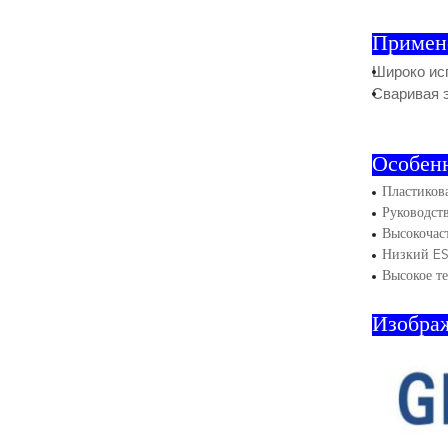
Примен
Широко ис
Сваривая э
Особен
Пластикова
Руководст
Высокочаст
Низкий ES
Высокое т
Изобра