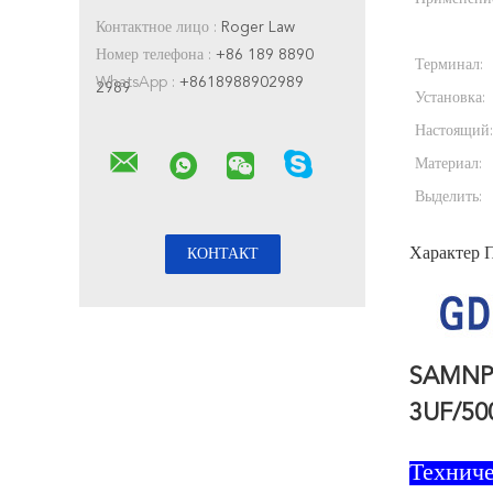
Контактное лицо :
Roger Law
Номер телефона :
+86 189 8890
Терминал:
WhatsApp :
+8618988902989
2989
Установка:
Настоящий:
Материал:
Выделить:
Характер 
SAMNP
3UF/5
Технич