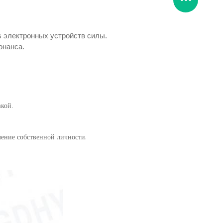
s электронных устройств силы.
онанса.
кой.
чение собственной личности.