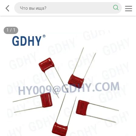
1
/
1