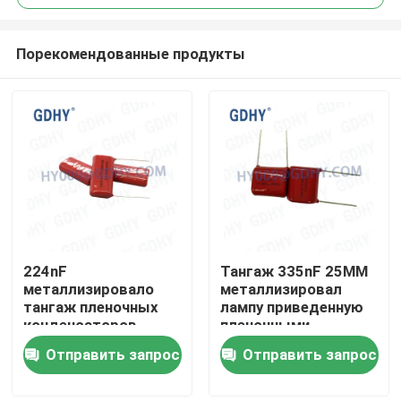
Порекомендованные продукты
224nF
Тангаж 335nF 25MM
Дом
металлизировало
металлизировал
тангаж пленочных
лампу приведенную
конденсаторов
пленочными
Продукты
630VDC 15MM
конденсаторами
Отправить запрос
Отправить запрос
250VDC
О нас