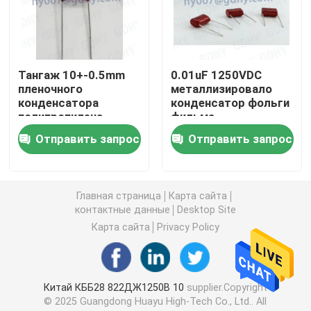
Осевой аудио пленочный конденсатор
Тангаж 10+-0.5mm
0.01uF 1250VDC
Пленочный конденсатор полипропилена КББ
пленочного
металлизировало
конденсатора
конденсатор фольги
полипропилена
фильма
Пленочный конденсатор силы
0.01UF 400VDC CBB
полипропилена
Отправить запрос
Отправить запрос
Пленочный конденсатор полиэстера
Главная страница
Карта сайта
контактные данные
Desktop Site
Конденсатор охлаженный водой
Карта сайта
Privacy Policy
Конденсатор подогревателя индукции
Китай КББ28 822ДЖ1250В 10
supplier.Copyright
Конденсатор снеббера IGBT
© 2025 Guangdong Huayu High-Tech Co., Ltd.. All