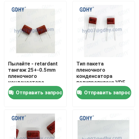
Путешествие фабрики
Проверка качества
Свяжитесь мы
Пылайте - retardant
Тип пакета
тангаж 25+-0.5mm
пленочного
пленочного
конденсатора
Спросите цитату
конденсатора
полипропилена VDE
полипропилена 4.7μF
0.27μF CBB
Отправить запрос
Отправить запрос
CBB
Конденсатор охлаженный кондукцией
Высокочастотный конденсатор
Конденсатор MKP X2