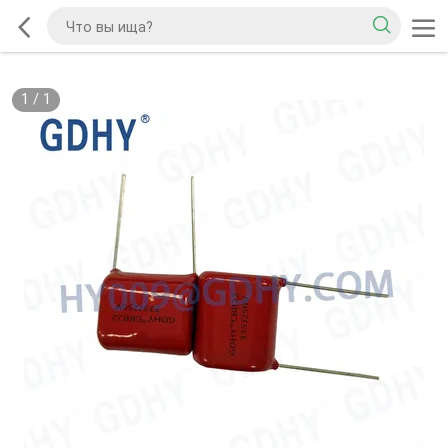
1
/
1