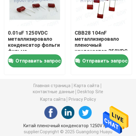
Осевой аудио пленочный конденсатор
0.01uF 1250VDC
CBB28 104nF
Пленочный конденсатор полипропилена КББ
металлизировало
металлизировало
конденсатор фольги
пленочный
фильма
конденсатор 250VDC
Пленочный конденсатор силы
полипропилена
полипропилена
Отправить запрос
Отправить запрос
Пленочный конденсатор полиэстера
Главная страница
Карта сайта
контактные данные
Desktop Site
Конденсатор охлаженный водой
Карта сайта
Privacy Policy
Конденсатор подогревателя индукции
Китай пленочный конденсатор 1250V MPP
Конденсатор снеббера IGBT
supplier.Copyright © 2025 Guangdong Huayu