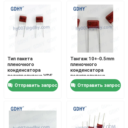
Путешествие фабрики
Проверка качества
Свяжитесь мы
Тип пакета
Тангаж 10+-0.5mm
пленочного
пленочного
конденсатора
конденсатора
Спросите цитату
полипропилена VDE
полипропилена
0.27μF CBB
0.01UF 400VDC CBB
Отправить запрос
Отправить запрос
Конденсатор охлаженный кондукцией
Высокочастотный конденсатор
Конденсатор MKP X2