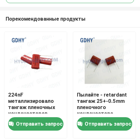
Порекомендованные продукты
224nF
Пылайте - retardant
Дом
металлизировало
тангаж 25+-0.5mm
тангаж пленочных
пленочного
конденсаторов
конденсатора
Продукты
630VDC 15MM
полипропилена 4.7μF
Отправить запрос
Отправить запрос
CBB
О нас