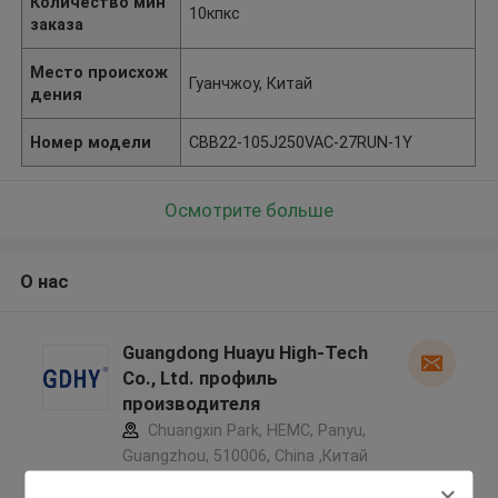
Количество мин
10кпкс
заказа
Место происхож
Гуанчжоу, Китай
дения
Номер модели
CBB22-105J250VAC-27RUN-1Y
Осмотрите больше
О нас
Guangdong Huayu High-Tech
Co., Ltd. профиль
производителя
Chuangxin Park, HEMC, Panyu,
Guangzhou, 510006, China ,Китай
5.0