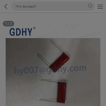
2
/
2