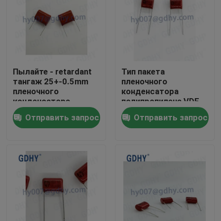
Путешествие фабрики
Проверка качества
Пылайте - retardant
Тип пакета
тангаж 25+-0.5mm
пленочного
Свяжитесь мы
пленочного
конденсатора
конденсатора
полипропилена VDE
полипропилена 4.7μF
0.27μF CBB
Отправить запрос
Отправить запрос
CBB
Спросите цитату
Конденсатор охлаженный кондукцией
Высокочастотный конденсатор
Конденсатор MKP X2