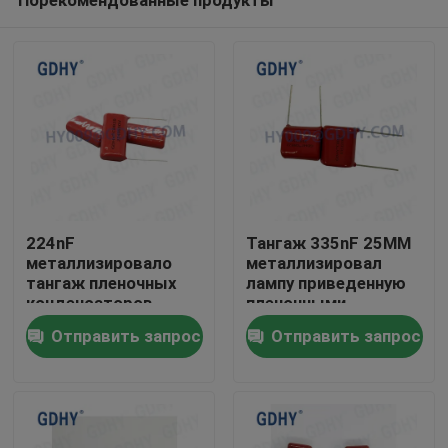
224nF
Тангаж 335nF 25MM
металлизировало
металлизировал
тангаж пленочных
лампу приведенную
конденсаторов
пленочными
Дом
630VDC 15MM
конденсаторами
Отправить запрос
Отправить запрос
250VDC
Продукты
О нас