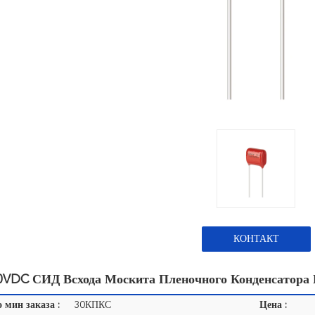
КОНТАКТ
0VDC СИД Всхода Москита Пленочного Конденсатора 
 мин заказа :
30КПКС
Цена :