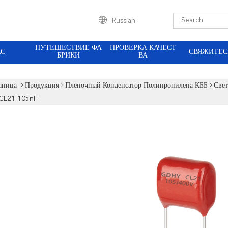
Russian
ПУТЕШЕСТВИЕ ФА
ПРОВЕРКА КАЧЕСТ
АС
СВЯЖИТЕС
БРИКИ
ВА
аница
Продукция
Пленочный Конденсатор Полипропилена КББ
Све
 CL21 105nF