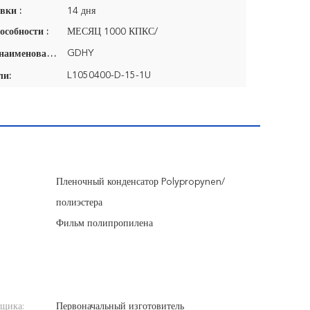
вки :
14 дня
особности :
МЕСЯЦ 1000 КПКС/
GDHY
Фирменное наименование:
L1050400-D-15-1U
ли:
Пленочный конденсатор Polypropynen/
полиэстера
Фильм полипропилена
вщика:
Первоначальный изготовитель