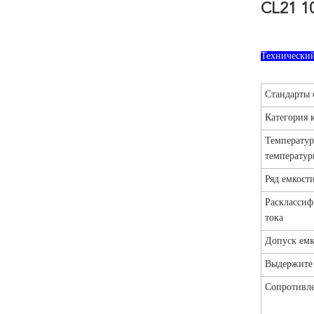
CL21 1
Технический
Стандарты 
Категория 
Температур
температур
Ряд емкост
Раскласси
тока
Допуск емк
Выдержите 
Сопротивл