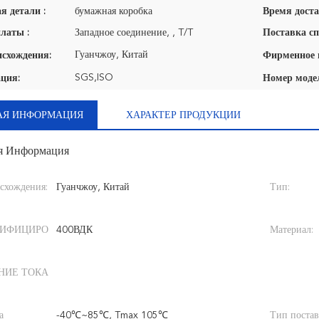
я детали :
бумажная коробка
Время доста
латы :
Западное соединение, , T/T
Поставка сп
Гуанчжоу, Китай
исхождения:
SGS,ISO
ция:
Номер моде
АЯ ИНФОРМАЦИЯ
ХАРАКТЕР ПРОДУКЦИИ
я Информация
схождения:
Гуанчжоу, Китай
Тип:
СИФИЦИРО
400ВДК
Материал:
НИЕ ТОКА
а
-40℃~85℃, Tmax 105℃
Тип поста