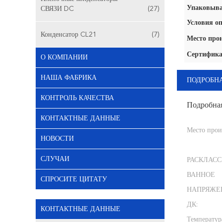
Упаковыва
СВЯЗИ DC
(27)
Условия оп
Конденсатор CL21
(7)
Место про
Сертифика
О КОМПАНИИ
НАША ФАБРИКА
ПОДРОБН
КОНТРОЛЬ КАЧЕСТВА
Подробна
КОНТАКТНЫЕ ДАННЫЕ
Место прои
НОВОСТИ
СЛУЧАИ
РАСКЛАС
ВАННОЕ
СПРОСИТЕ ЦИТАТУ
НАПРЯЖЕ
ДК:
КОНТАКТНЫЕ ДАННЫЕ
Температур