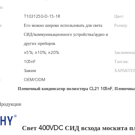
и:
T1031250-D-15-1R
Цвет:
е:
Его можно широко использовать для света
Размер:
СИД/коммуникационного устройства/аудио и
других приборов.
±5%; ±10%; ±20%
Заключение
105nF
Тангаж:
Зажим
ХАРАКТЕ
:
OEM/ODM
Пленочный конденсатор полиэстера CL21 105nF
,
Пленочный
Продукции
Свет 400VDC СИД всхода москита пл