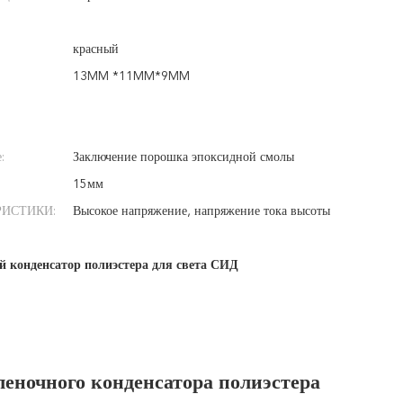
красный
13MM *11MM*9MM
:
Заключение порошка эпоксидной смолы
15мм
РИСТИКИ:
Высокое напряжение, напряжение тока высоты
 конденсатор полиэстера для света СИД
еночного конденсатора полиэстера