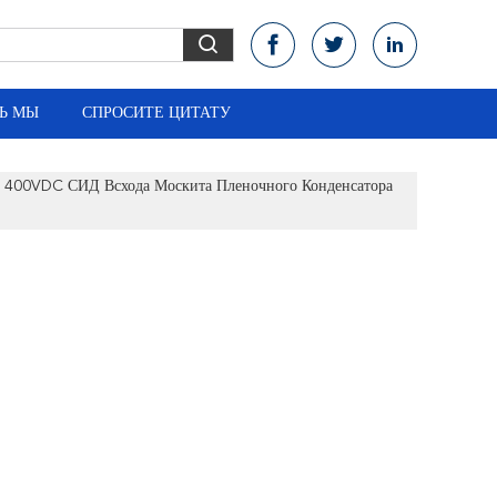
Ь МЫ
СПРОСИТЕ ЦИТАТУ
т 400VDC СИД Всхода Москита Пленочного Конденсатора