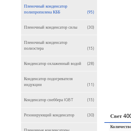
Пленочный конденсатор
полипропилена КББ
(95)
Пленочный конденсатор силы
(30)
Пленочный конденсатор
полиэстера
(15)
Конденсатор охлаженный водой
(28)
Конденсатор подогревателя
индукции
(11)
Конденсатор снеббера IGBT
(15)
Резонирующий конденсатор
(30)
Свет 40
Количество
Пленочные конденсаторы