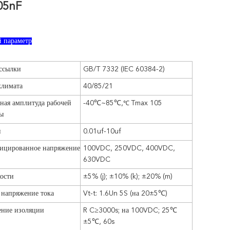
05nF
 параметр
ссылки
GB/T 7332 (IEC 60384-2)
климата
40/85/21
ная амплитуда рабочей
-40℃~85℃,
℃
Tmax 105
ы
и
0.01uf-10uf
фицированное напряжение
100VDC, 250VDC, 400VDC,
630VDC
ости
±5% (j);
±10% (k);
±20% (m)
напряжение тока
Vt-t: 1.6Un 5S (на 20±5℃)
ение изоляции
R C≥3000s; на 100VDC; 25℃
±5℃, 60s