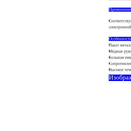
Применение
Соответству
электронной
Особенност
Пакет метал
Медные руко
Большая емк
Сопротивле
Высокое теч
Изобра