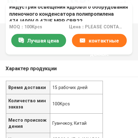
Индустрия освещения ядрового оборудования
пленочного конденсатора полипропилена
474J400V 0.47UF MPP CBB22
MOQ：100Kpcs
Цена：PLEASE CONTACT US FOR MORE DETAILS
Лучшая цена
контактные
данные
Характер продукции
Время доставки
15 рабочих дней
Количество мин
100Kpcs
заказа
Место происхож
Гуанчжоу, Китай
дения