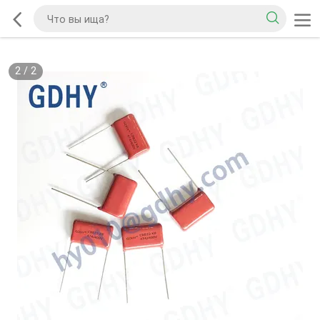
2
/
2