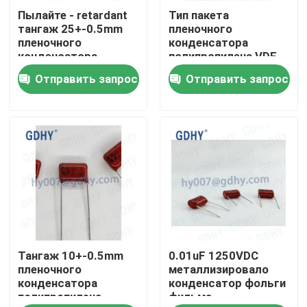
Пылайте - retardant
Тип пакета
тангаж 25+-0.5mm
пленочного
Путешествие фабрики
пленочного
конденсатора
конденсатора
полипропилена VDE
полипропилена 4.7μF
0.27μF CBB
Отправить запрос
Отправить запрос
Проверка качества
CBB
Свяжитесь мы
Спросите цитату
Конденсатор охлаженный кондукцией
Тангаж 10+-0.5mm
0.01uF 1250VDC
Высокочастотный конденсатор
пленочного
металлизировало
конденсатора
конденсатор фольги
полипропилена
фильма
Конденсатор MKP X2