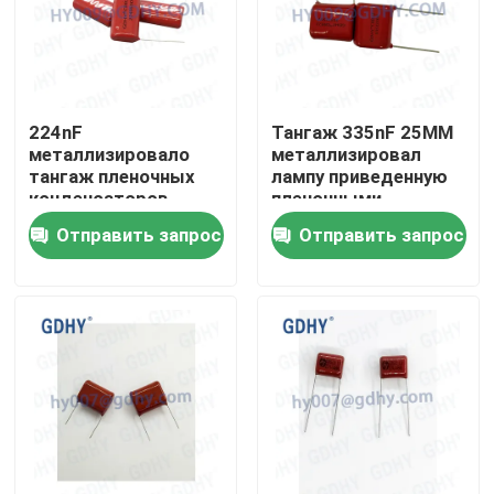
224nF
Тангаж 335nF 25MM
металлизировало
металлизировал
тангаж пленочных
лампу приведенную
конденсаторов
пленочными
630VDC 15MM
конденсаторами
Отправить запрос
Отправить запрос
250VDC
Дом
Продукты
О нас