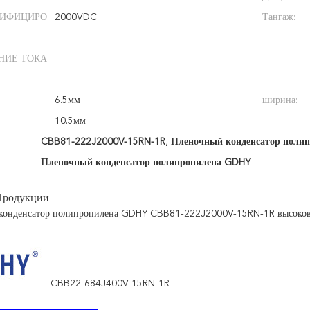
СИФИЦИРО
2000VDC
Тангаж:
НИЕ ТОКА
6.5мм
ширина:
10.5мм
CBB81-222J2000V-15RN-1R
,
Пленочный конденсатор поли
Пленочный конденсатор полипропилена GDHY
Продукции
конденсатор полипропилена GDHY CBB81-222J2000V-15RN-1R высоковол
CBB22-684J400V-15RN-1R