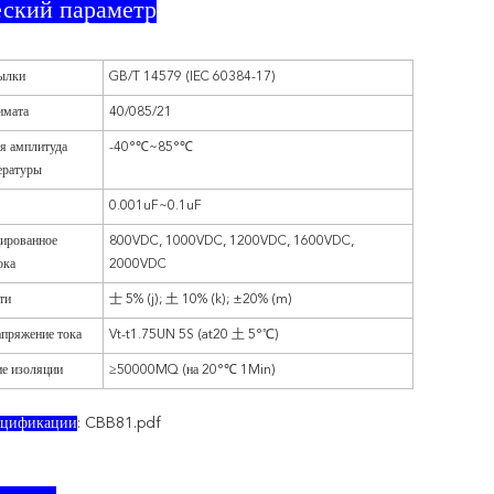
еский параметр
ылки
GB/T 14579 (IEC 60384-17)
имата
40/085/21
я амплитуда
-40°℃~85°℃
ературы
0.001uF~0.1uF
ированное
800VDC, 1000VDC, 1200VDC, 1600VDC,
ока
2000VDC
ти
士 5% (j); 土 10% (k); ±20% (m)
пряжение тока
Vt-t1.75UN 5S (at20 土 5°℃)
е изоляции
≥50000MQ (на 20°℃ 1Min)
пецификации
:
CBB81.pdf