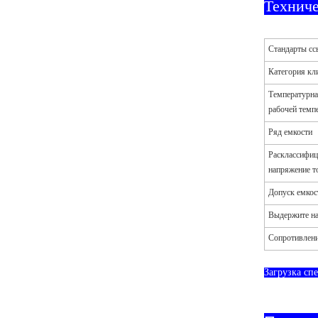
Технич
Стандарты сс
Категория кл
Температурна
рабочей темп
Ряд емкости
Расклассифиц
напряжение т
Допуск емкос
Выдержите на
Сопротивлени
Загрузка с