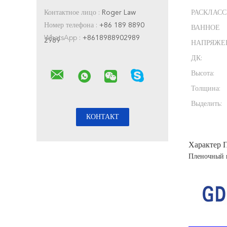
Контактное лицо :
Roger Law
РАСКЛАС
Номер телефона :
+86 189 8890
ВАННОЕ
WhatsApp :
+8618988902989
2989
НАПРЯЖЕ
ДК:
Высота:
Толщина:
Выделить:
Характер 
Пленочный 