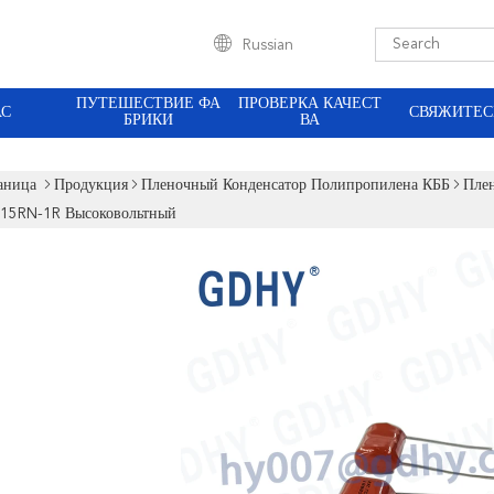
Russian
ПУТЕШЕСТВИЕ ФА
ПРОВЕРКА КАЧЕСТ
АС
СВЯЖИТЕС
БРИКИ
ВА
аница
Продукция
Пленочный Конденсатор Полипропилена КББ
Пле
15RN-1R Высоковольтный