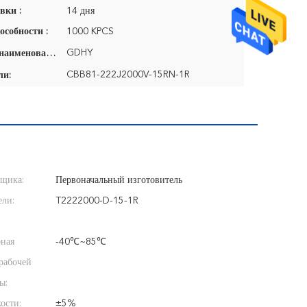
вки :
14 дня
особности :
1000 KPCS
GDHY
Фирменное наименование:
CBB81-222J2000V-15RN-1R
ли:
вщика:
Первоначальный изготовитель
ели:
T2222000-D-15-1R
рная
-40℃~85℃
рабочей
ы:
ости:
±5%