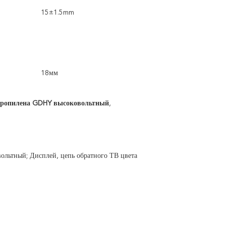
15±1.5mm
18мм
пропилена GDHY высоковольтный
,
ьтный; Дисплей, цепь обратного ТВ цвета