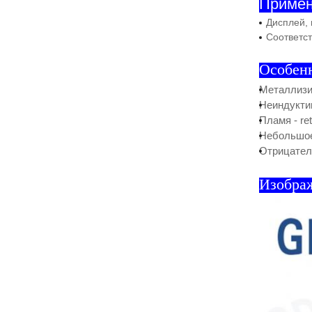
Приме
Дисплей, 
Соответс
Особен
Металлизи
Неиндукти
Пламя - re
Небольшое
Отрицател
Изобра