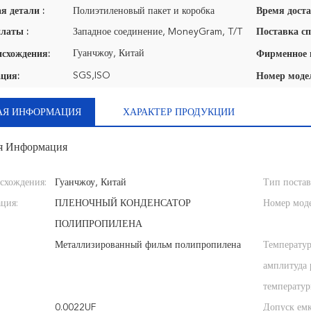
я детали :
Полиэтиленовый пакет и коробка
Время доста
латы :
Западное соединение, MoneyGram, T/T
Поставка сп
Гуанчжоу, Китай
исхождения:
SGS,ISO
ция:
Номер моде
АЯ ИНФОРМАЦИЯ
ХАРАКТЕР ПРОДУКЦИИ
я Информация
схождения:
Гуанчжоу, Китай
Тип поста
ция:
ПЛЕНОЧНЫЙ КОНДЕНСАТОР
Номер мод
ПОЛИПРОПИЛЕНА
Металлизированный фильм полипропилена
Температу
амплитуда 
температур
0.0022UF
Допуск емк