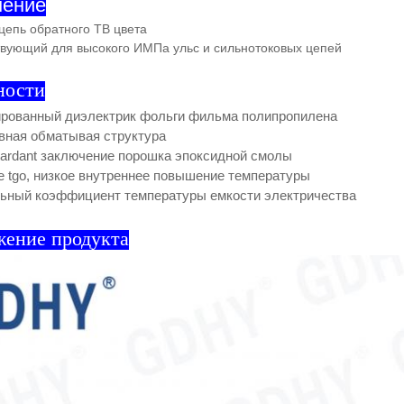
нение
цепь обратного ТВ цвета
твующий для высокого ИМПа ульс и сильнотоковых цепей
ности
рованный диэлектрик фольги фильма полипропилена
вная обматывая структура
tardant заключение порошка эпоксидной смолы
 tgo, низкое внутреннее повышение температуры
ьный коэффициент температуры емкости электричества
жение продукта