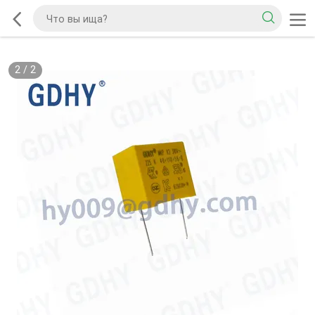
2
/
2