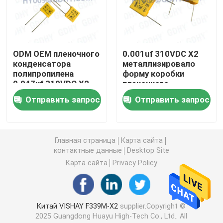
Осевой аудио пленочный конденсатор
ODM OEM пленочного
0.001uf 310VDC X2
Пленочный конденсатор полипропилена КББ
конденсатора
металлизировало
полипропилена
форму коробки
0.047uf 310VDC X2
пленочного
Пленочный конденсатор силы
конденсатора
Отправить запрос
Отправить запрос
полиэстера
Пленочный конденсатор полиэстера
Главная страница
Карта сайта
контактные данные
Desktop Site
Конденсатор охлаженный водой
Карта сайта
Privacy Policy
Конденсатор подогревателя индукции
Китай VISHAY F339M-X2
supplier.Copyright ©
Конденсатор снеббера IGBT
2025 Guangdong Huayu High-Tech Co., Ltd.. All