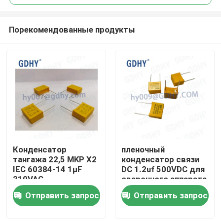
Порекомендованные продукты
Конденсатор
пленочный
Дом
тангажа 22,5 MKP X2
конденсатор связи
IEC 60384-14 1μF
DC 1.2uf 500VDC для
310VAC
сварочного аппарата
Продукты
инвертора фильтра
Отправить запрос
Отправить запрос
О нас