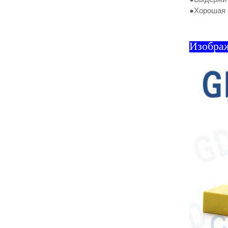
●Хорошая 
Изобра