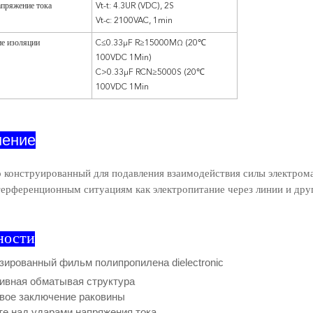
пряжение тока
Vt-t: 4.3UR (VDC), 2S
Vt-c: 2100VAC, 1min
е изоляции
C≤0.33μF R≥15000MΩ (20℃
100VDC 1Min)
C>0.33μF RCN≥5000S (20℃
100VDC 1Min
нение
 конструированный для подавления взаимодействия силы электром
ерференционным ситуациям как электропитание через линии и друг
ности
ированный фильм полипропилена dielectronic
ивная обматывая структура
вое заключение раковины
е над ударами напряжения тока