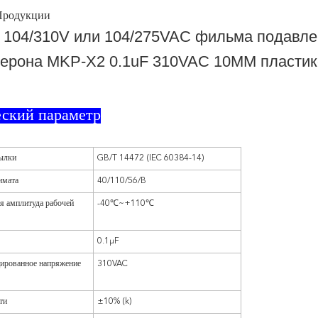
Продукции
 104/310V или 104/275VAC фильма подавле
ерона MKP-X2 0.1uF 310VAC 10MM пласти
еский параметр
ылки
GB/T 14472 (IEC 60384-14)
имата
40/110/56/B
я амплитуда рабочей
-40℃~+110℃
0.1μF
ированное напряжение
310VAC
ти
±10% (k)