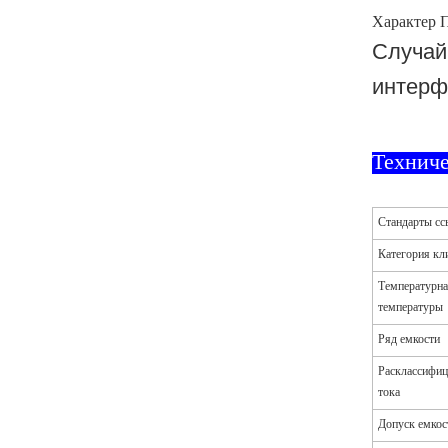
Характер 
Случай
интерф
Технич
Стандарты сс
Категория кл
Температурна
температуры
Ряд емкости
Расклассифиц
тока
Допуск емкос