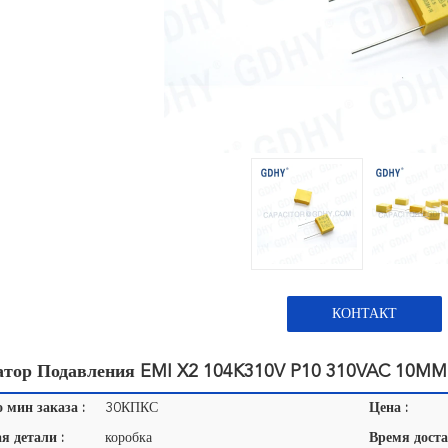
КОНТАКТ
атор Подавления EMI X2 104K310V P10 310VAC 10MM
 мин заказа :
30КПКС
Цена :
я детали :
коробка
Время доста