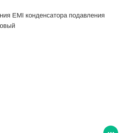
ния EMI конденсатора подавления
ковый