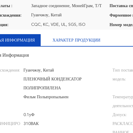
латы :
Западное соединение, МонейГрам, Т/Т
Поставка сп
Гуанчжоу, Китай
исхождения:
CQC, KC, VDE, UL, SGS, ISO
ция:
Номер моде
АЯ ИНФОРМАЦИЯ
ХАРАКТЕР ПРОДУКЦИИ
я Информация
схождения:
Гуанчжоу, Китай
Тип поста
ПЛЕНОЧНЫЙ КОНДЕНСАТОР
модель:
ПОЛИПРОПИЛЕНА
Фильм Полыпропыльнен
Температу
деятельнос
0.1уФ
Допуск:
СИФИЦИРО
310ВАК
РАСКЛАС
ВАННОЕ