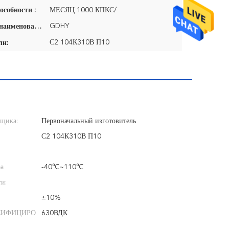
особности :
МЕСЯЦ 1000 КПКС/
GDHY
Фирменное наименование:
С2 104К310В П10
ли:
вщика:
Первоначальный изготовитель
С2 104К310В П10
ра
-40℃~110℃
ти:
±10%
СИФИЦИРО
630ВДК