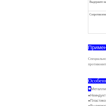
Выдержите на
Сопротивлени
Приме
Специально
противоинт
Особен
●
Металлиз
●Неиндукт
●Пластико
●Выдержит