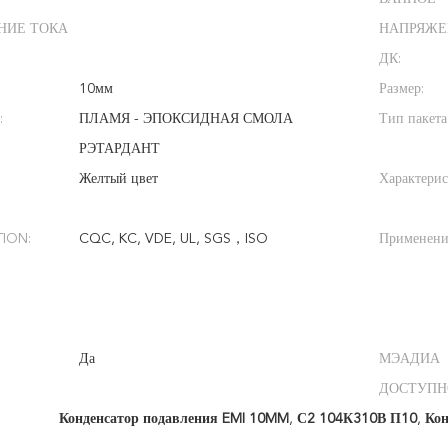
НИЕ ТОКА
НАПРЯЖЕ
ДК:
10мм
Размер:
:
ПЛАМЯ - ЭПОКСИДНАЯ СМОЛА
Тип пакета
РЭТАРДАНТ
Желтый цвет
Характерис
TION:
CQC, KC, VDE, UL, SGS，ISO
Применени
Да
МЭАДИА
ДОСТУПН
Конденсатор подавления EMI 10MM
,
С2 104К310В П10
,
Кон