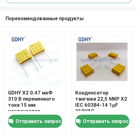
Порекомендованные продукты
GDHY X2 0.47 мкФ
Конденсатор
Дом
310 В переменного
тангажа 22,5 MKP X2
тока 15 мм
IEC 60384-14 1μF
конденсатор
310VAC
Продукты
подавления помех
Отправить запрос
Отправить запрос
MKP-X2 474/310 В
переменного тока,
О нас
ТО ЖЕ, ЧТО