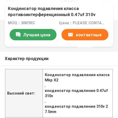
Конденсатор подавления класса
противоинтерференционный 0.47uf 310v
27.5mm Mkp X2
MOQ：30КПКС
Цена：PLEASE CONTACT US FOR MORE DETAILS
Лучшая цена
контактные
данные
Характер продукции
Конденсатор подавления класса
Mkp X2
,
конденсатор подавления 0.47uf
Высокий свет:
310v
,
конденсатор подавления 310v 2
7.5mm