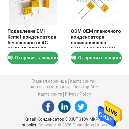
Осевой аудио пленочный конденсатор
Подавление EMI
ODM OEM пленочного
Пленочный конденсатор полипропилена КББ
Kemet конденсатора
конденсатора
безопасности AC
полипропилена
310V IUF MKP X2
0.047uf 310VDC X2
Пленочный конденсатор силы
105K над
Отправить запрос
Отправить запрос
выдерживать
стресса напряжения
Пленочный конденсатор полиэстера
тока
Главная страница
Карта сайта
контактные данные
Desktop Site
Конденсатор охлаженный водой
Карта сайта
Privacy Policy
Конденсатор подогревателя индукции
Китай Конденсатор 0.33UF 310V MKP-X2
Конденсатор снеббера IGBT
supplier.
Copyright © 2026 Guangdong Huayu