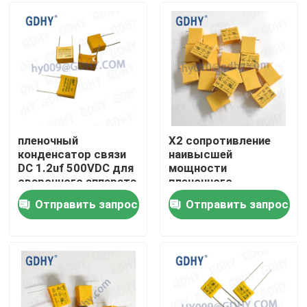
EPCOS/TDK B32922
Путешествие фабрики
Проверка качества
Свяжитесь мы
пленочный
X2 сопротивление
конденсатор связи
наивысшей
DC 1.2uf 500VDC для
мощности
Спросите цитату
сварочного аппарата
пленочного
инвертора фильтра
конденсатора
Отправить запрос
Отправить запрос
полиэстера
Конденсатор охлаженный кондукцией
безопасности класса
334 310V 0.33UF MKP
желтое
Высокочастотный конденсатор
Конденсатор MKP X2