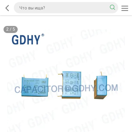
2
/
5