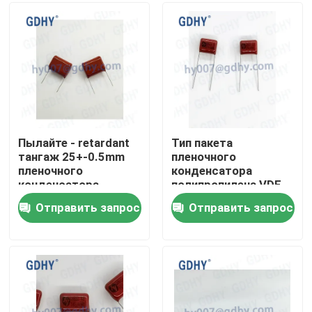
Путешествие фабрики
Проверка качества
Свяжитесь мы
Пылайте - retardant
Тип пакета
тангаж 25+-0.5mm
пленочного
пленочного
конденсатора
Спросите цитату
конденсатора
полипропилена VDE
полипропилена 4.7μF
0.27μF CBB
Отправить запрос
Отправить запрос
CBB
Конденсатор охлаженный кондукцией
Высокочастотный конденсатор
Конденсатор MKP X2