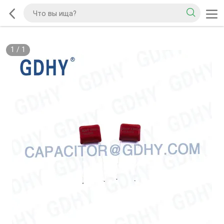
1
/
1