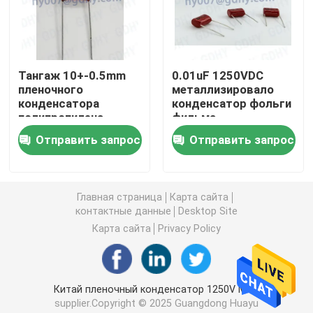
Осевой аудио пленочный конденсатор
Тангаж 10+-0.5mm
0.01uF 1250VDC
Пленочный конденсатор полипропилена КББ
пленочного
металлизировало
конденсатора
конденсатор фольги
полипропилена
фильма
Пленочный конденсатор силы
0.01UF 400VDC CBB
полипропилена
Отправить запрос
Отправить запрос
Пленочный конденсатор полиэстера
Главная страница
Карта сайта
контактные данные
Desktop Site
Конденсатор охлаженный водой
Карта сайта
Privacy Policy
Конденсатор подогревателя индукции
Китай пленочный конденсатор 1250V MPP
Конденсатор снеббера IGBT
supplier.Copyright © 2025 Guangdong Huayu