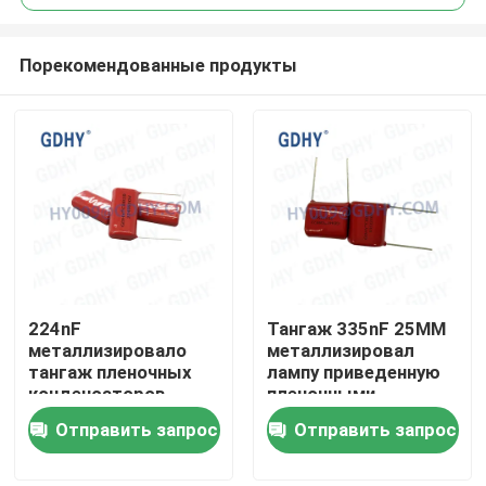
Порекомендованные продукты
224nF
Тангаж 335nF 25MM
Дом
металлизировало
металлизировал
тангаж пленочных
лампу приведенную
конденсаторов
пленочными
Продукты
630VDC 15MM
конденсаторами
Отправить запрос
Отправить запрос
250VDC
О нас