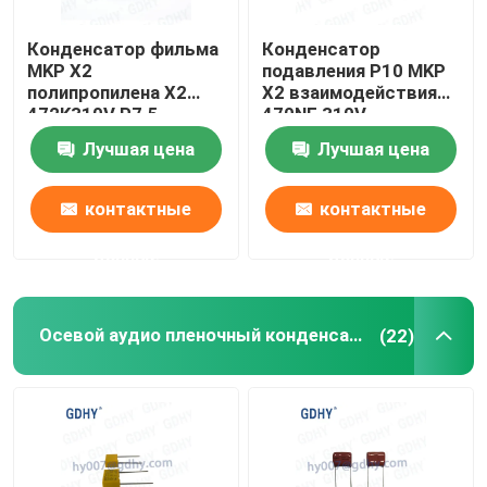
Конденсатор фильма
Конденсатор
MKP X2
подавления P10 MKP
полипропилена X2
X2 взаимодействия
472K310V P7.5
470NF 310V
0.0047μF
Лучшая цена
Лучшая цена
контактные
контактные
данные
данные
Осевой аудио пленочный конденсатор
(22)