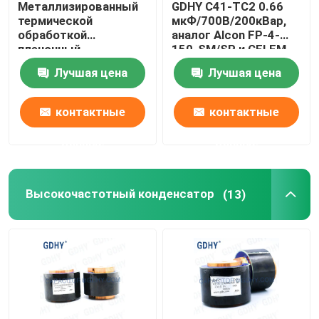
Металлизированный
GDHY C41-TC2 0.66
термической
мкФ/700В/200кВар,
Резонирующий конденсатор
обработкой
аналог Alcon FP-4-
пленочный
150-SM/SP и CELEM
конденсатор
CSM150 конденсатор
Лучшая цена
Лучшая цена
полипропилена
с воздушным
Пленочные конденсаторы СВЯЗИ DC
600VAC GDHY
охлаждением
контактные
контактные
Конденсатор CL21
данные
данные
Высокочастотный конденсатор
(13)