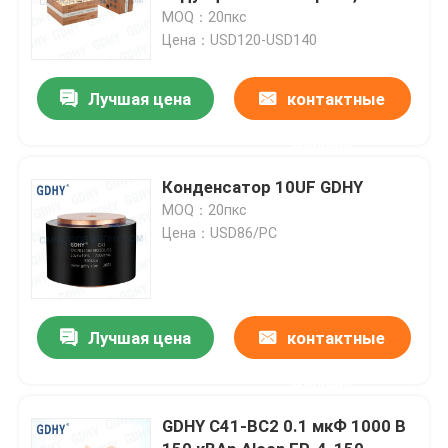
аналогичный Alcon FP-8-300-
MOQ：20пкс
4H и Celem CSP305B,
Цена：USD120-USD140
высокочастотный
конденсатор и конденсатор с
Лучшая цена
контактные
воздушным охлаждением
данные
Конденсатор 10UF GDHY
MOQ：20пкс
Цена：USD86/PC
Лучшая цена
контактные
данные
GDHY C41-BC2 0.1 мкФ 1000 В