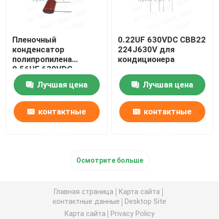
Пленочный
0.22UF 630VDC CBB22
конденсатор
224J630V для
полипропилена
кондиционера
0.56UF 630VDC
CBB22-564J630V-
Лучшая цена
Лучшая цена
20RN-1R
контактные
контактные
данные
данные
Осмотрите больше
Главная страница
Карта сайта
контактные данные
Desktop Site
Карта сайта
Privacy Policy