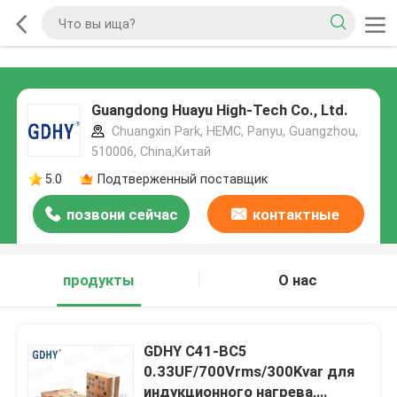
Guangdong Huayu High-Tech Co., Ltd.
Chuangxin Park, HEMC, Panyu, Guangzhou,
510006, China,Китай
5.0
Подтверженный поставщик
позвони сейчас
контактные
данные
продукты
О нас
GDHY C41-BC5
0.33UF/700Vrms/300Kvar для
индукционного нагрева,