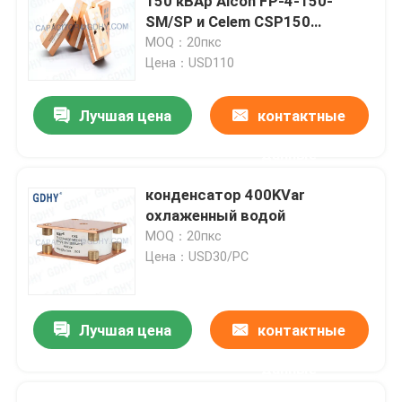
150 кВАр Alcon FP-4-150-
SM/SP и Celem CSP150
полипропиленовый
MOQ：20пкс
конденсатор с воздушным
Цена：USD110
охлаждением
Лучшая цена
контактные
данные
конденсатор 400KVar
охлаженный водой
MOQ：20пкс
Цена：USD30/PC
Лучшая цена
контактные
данные