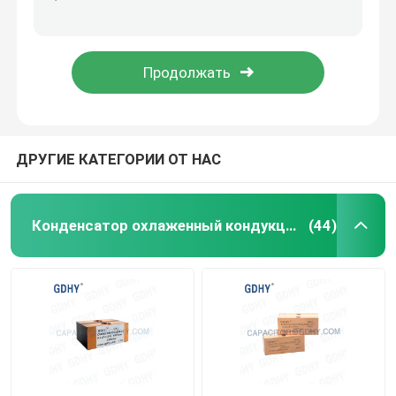
Конденсатор подогревателя индукции 1.2UF 600V CELEM CSM150
Конденсаторы топления индукции ALCON CELEM 1.3UF 600V 200KVAR
Осевой аудио пленочный конденсатор
Конденсатор топления индукции 2.4UF 200KVAR охлаженный кондукцией
Конденсатор резонанса наивысшей мощности 1000V GDHY 300KVA
Пленочный конденсатор полипропилена КББ
Пленочный конденсатор силы
ДРУГИЕ КАТЕГОРИИ ОТ НАС
Пленочный конденсатор полиэстера
Конденсатор охлаженный кондукцией
(44)
Конденсатор охлаженный водой
Конденсатор подогревателя индукции
Конденсатор снеббера IGBT