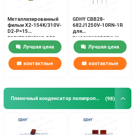
Металлизированный
GDHY CBB28-
фильм X2-154K/310V-
682J1250V-10RN-1R
D2-P=15
для
полипропилена для
высокочастотных
умного метра
цепей направленного
Лучшая цена
Лучшая цена
тока и ИМПа ульс
контактные
контактные
данные
данные
Пленочный конденсатор полипропилена КББ
(98)