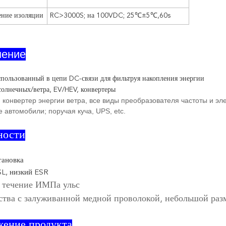
ение изоляции
RC>3000S; на 100VDC; 25℃±5℃
,60s
нение
пользованный в цепи DC-связи для фильтруя накопления энергии
солнечных/ветра, EV/HEV, конвертеры
r, конвертер энергии ветра, все виды преобразователя частоты и э
 автомобили; поручая куча, UPS, etc.
ности
тановка
L, низкий ESR
 течение ИМПа ульс
ства с залуживанной медной проволокой, небольшой раз
жение продукта