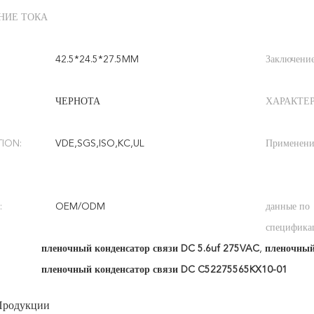
НИЕ ТОКА
42.5*24.5*27.5MM
Заключение
ЧЕРНОТА
ХАРАКТЕ
TION:
VDE,SGS,ISO,KC,UL
Применени
:
OEM/ODM
данные по
специфика
пленочный конденсатор связи DC 5.6uf 275VAC
,
пленочный
пленочный конденсатор связи DC C52275565KX10-01
Продукции