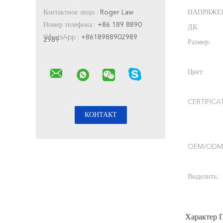
Контактное лицо :
Roger Law
НАПРЯЖЕ
Номер телефона :
+86 189 8890
ДК:
WhatsApp :
+8618988902989
2989
Размер:
Цвет:
CERTIFICA
OEM/ODM
Выделить:
Характер 