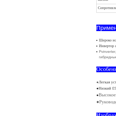
Сопротивл
Приме
Широко ис
Инвертор 
Pvinverte
гибридные
Особен
●
Легкая ус
●Низкий ES
Высокое
●
●
Руковод
Изобра