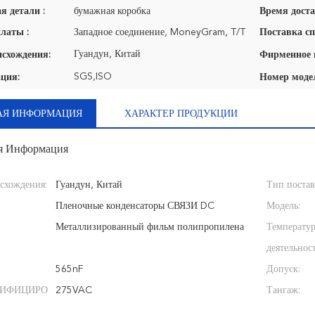
я детали :
бумажная коробка
Время доста
латы :
Западное соединение, MoneyGram, T/T
Поставка сп
Гуандун, Китай
исхождения:
SGS,ISO
ция:
Номер моде
АЯ ИНФОРМАЦИЯ
ХАРАКТЕР ПРОДУКЦИИ
я Информация
схождения:
Гуандун, Китай
Тип поста
Пленочные конденсаторы СВЯЗИ DC
Модель:
Металлизированный фильм полипропилена
Температу
деятельнос
565nF
Допуск:
СИФИЦИРО
275VAC
Тангаж: