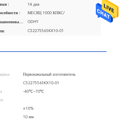
вки :
14 дня
особности :
МЕСЯЦ 1000 КПКС/
GDHY
Фирменное наименование:
C52275565KX10-01
ли:
вщика:
Первоначальный изготовитель
C52275565KX10-01
ра
-40℃~70℃
ти:
±10%
10 мм