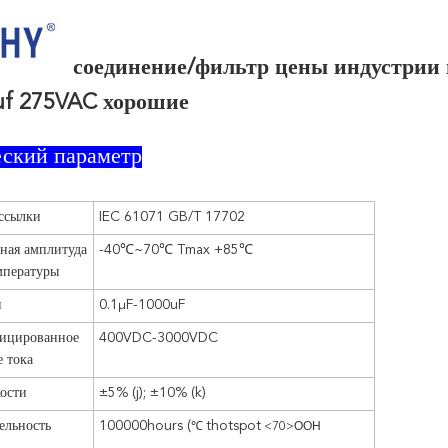
соединение/фильтр цены индустрии 
uf 275VAC хорошие
еский параметр
ссылки
IEC 61071 GB/T 17702
ная амплитуда
-40℃~70℃ Tmax +85℃
мпературы
и
0.1μF-1000uF
фицированное
400VDC-3000VDC
 тока
ости
±5% (j);
±10% (k)
ельность
100000hours (
℃
thotspot
ООН
<70>