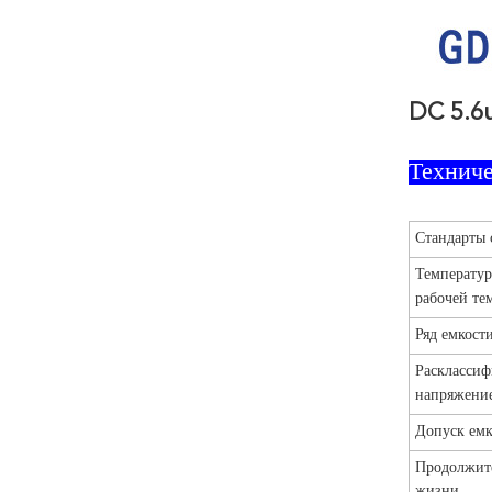
DC 5.6
Технич
Стандарты 
Температур
рабочей те
Ряд емкост
Раскласси
напряжение
Допуск емк
Продолжит
жизни