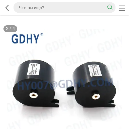
2
/
4