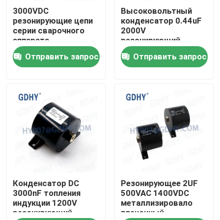
3000VDC
Высоковольтный
резонирующие цепи
конденсатор 0.44uF
Путешествие фабрики
серии сварочного
2000V
аппарата
резонирующий
конденсатора 5%
Отправить запрос
Отправить запрос
Проверка качества
0.3UF P52.5
Свяжитесь мы
Спросите цитату
Конденсатор охлаженный кондукцией
Конденсатор DC
Резонирующее 2UF
Высокочастотный конденсатор
3000nF топления
500VAC 1400VDC
индукции 1200V
металлизировало
резонирующий
пленочный
Конденсатор MKP X2