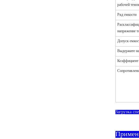
рабочей темп
Ряд емкости
Расклассифиц
напряжение т
Допуск емкос
Выдержите на
Коэффициент 
Сопротивлени
Загрузка с
Примен