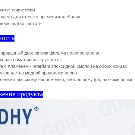
онтур температуры
ащего для отсчета времени колебания
ления аудио частоты
ность
ированный диэлектрик фильма полипропилена
ивная обматывая структура
a с пламенем - retardant эпоксидной смолой на обоих концах
уководства медной проволоки олова
ление к высокому напряжению, небольшому tgδ, низкому повы
жение продукта