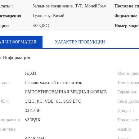
латы :
Западное соединение, Т/Т, МонейГрам
Поставка сп
Гуанчжоу, Китай
исхождения:
SGS,ISO
ция:
Номер моде
АЯ ИНФОРМАЦИЯ
ХАРАКТЕР ПРОДУКЦИИ
я Информация
ГДХИ
Место прои
щика:
Первоначальный изготовитель
Номер мод
ИМПОРТИРОВАННАЯ МЕДНАЯ ФОЛЬГА
Терминал:
TION:
CQC, KC, VDE, UL, SGS ETC
Темп деяте
0.047UF
Допуск:
фицированн
630ВДК
Продолжит
ние тока:
жизни:
9 *19 MM
Печать: