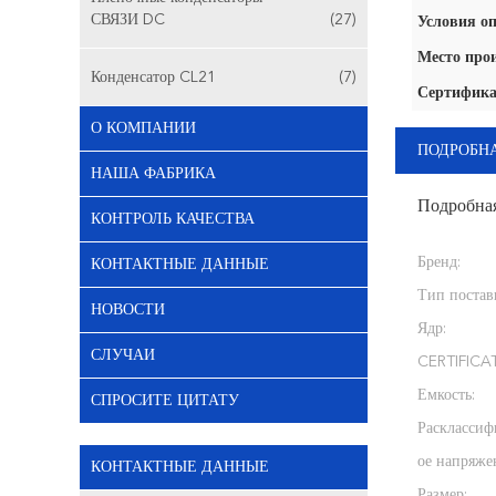
СВЯЗИ DC
(27)
Условия оп
Место про
Конденсатор CL21
(7)
Сертифика
О КОМПАНИИ
ПОДРОБН
НАША ФАБРИКА
Подробна
КОНТРОЛЬ КАЧЕСТВА
Бренд:
КОНТАКТНЫЕ ДАННЫЕ
Тип постав
НОВОСТИ
Ядр:
СЛУЧАИ
CERTIFICA
Емкость:
СПРОСИТЕ ЦИТАТУ
Раскласси
ое напряже
КОНТАКТНЫЕ ДАННЫЕ
Размер: