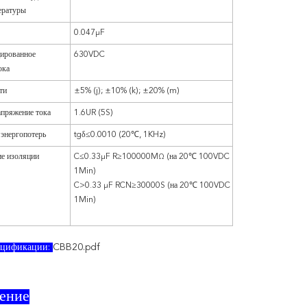
ературы
0.047μF
ированное
630VDC
ока
ти
±5% (j); ±10% (k); ±20% (m)
пряжение тока
1.6UR (5S)
энергопотерь
tgδ≤0.0010 (20℃, 1KHz)
е изоляции
C≤0.33μF R≥100000MΩ (на 20℃ 100VDC
1Min)
C>0.33 μF RCN≥30000S (на 20℃ 100VDC
1Min)
пецификации:
CBB20.pdf
ение