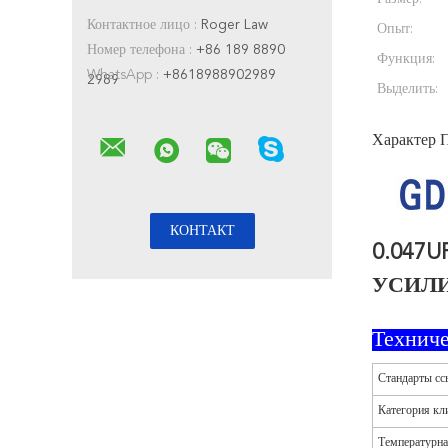
Контактное лицо :
Roger Law
Опыт:
Номер телефона :
+86 189 8890
Функция:
WhatsApp :
+8618988902989
2989
Выделить:
Характер 
0.047
УСИЛИ
Технич
Стандарты сс
Категория кл
Температурна