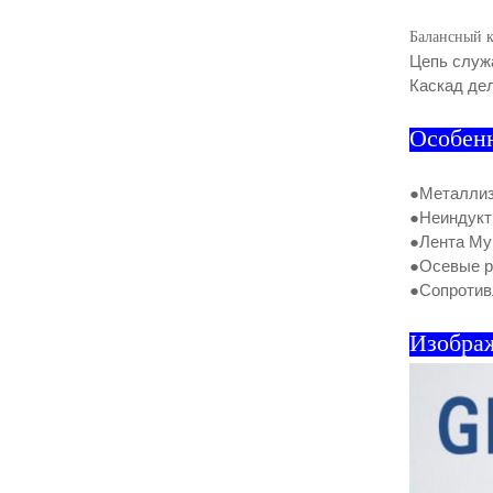
Балансный к
Цепь служ
Каскад де
Особен
●Металлиз
●Неиндукт
●Лента Myl
●Осевые р
●Сопротив
Изобра