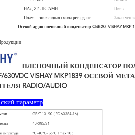
НАД 22 ЛЕТАМИ
Цвет:
Пламя - эпоксидная смола ретардант
Заключение
Осевой аудио пленочный конденсатор CBB20
,
VISHAY MKP 
Продукции
ПЛЕНОЧНЫЙ КОНДЕНСАТОР ПО
UF/630VDC VISHAY MKP1839 ОСЕВОЙ М
ТЕЛЯ RADIO/AUDIO
еский параметр
ылки
GB/T 10190 (IEC 60384-16)
имата
40/085/21
я амплитуда
℃
-40℃~85℃ Tmax 105