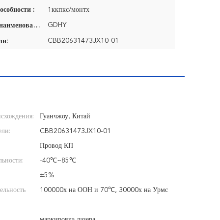
особности :
1ккпкс/монтх
GDHY
Фирменное наименование:
CBB20631473JX10-01
ли:
схождения:
Гуанчжоу, Китай
ели:
CBB20631473JX10-01
Провод КП
льности:
-40℃~85℃
±5%
ельность
100000х на ООН и 70℃, 30000х на Урмс
маркировка лазера