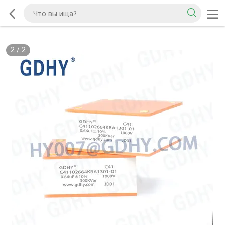
2
/
2