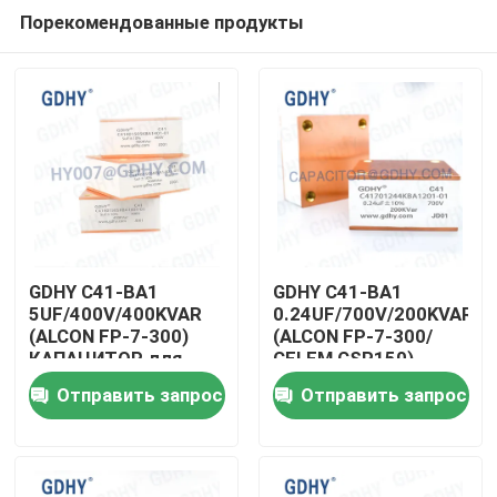
Порекомендованные продукты
GDHY C41-BA1
GDHY C41-BA1
5UF/400V/400KVAR
0.24UF/700V/200KVAR
(ALCON FP-7-300)
(ALCON FP-7-300/
Дом
КАПАЦИТОР для
CELEM CSP150)
охлаждения водой
КАПАЦИТОР
Отправить запрос
Отправить запрос
ПЛЕНКОВОГО
Продукты
ПОВЕДЕНИЯ
КАПАЦИТОР
ОХОЛЕНИЯ ВОДОЙ
О нас