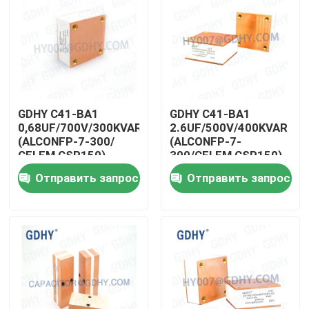
Путешествие фабрики
Проверка качества
GDHY C41-BA1
GDHY C41-BA1
Свяжитесь мы
0,68UF/700V/300KVAR
2.6UF/500V/400KVAR
(ALCONFP-7-300/
(ALCONFP-7-
CELEM CSP150)
300/CELEM CSP150)
КАПАЦИТОР
КАПАЦИТОРЫ
Спросите цитату
Отправить запрос
Отправить запрос
ИНДУКЦИОННЫЙ
высокой частоты с
КАПАЦИТОР
качественным
ГОРИТЕЛЬНЫЙ
охлаждением
Конденсатор охлаженный кондукцией
КАПАЦИТОР
Высокочастотный конденсатор
Конденсатор MKP X2