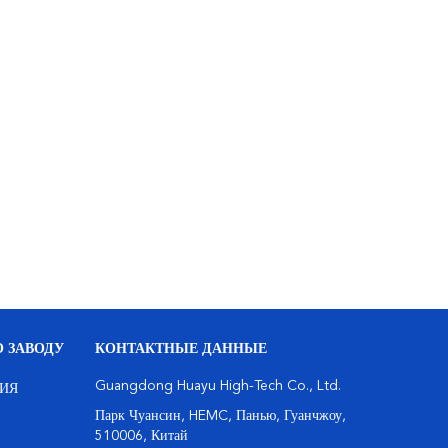
 ЗАВОДУ
КОНТАКТНЫЕ ДАННЫЕ
Guangdong Huayu High-Tech Co., Ltd.
ИЯ
Парк Чуансин, HEMC, Панью, Гуанчжоу,
510006, Китай