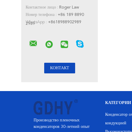
Контактное лицо :
Roger Law
Номер телефона :
+86 189 8890
WhatsApp :
+8618988902989
2989
КАТЕГОРИИ
Конденсатор 
Производство пленочных
кондукцией
конденсаторов 30-летний опыт
Высокочастотн