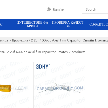
Russian
ПУТЕШЕСТВИЕ ФА
ПРОВЕРКА КАЧЕСТ
АС
СВЯЖИТЕС
БРИКИ
ВА
аница
Продукция
2 2uf 400vdc Axial Film Capacitor Онлайн Произво
ова:"
2 2uf 400vdc axial film capacitor
" match 2 products