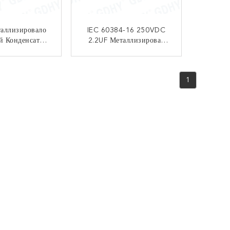
таллизировало
IEC 60384-16 250VDC
й Конденсатор
2.2UF Металлизировал
пропилена
Конденсаторы
Полипропилена
НТАКТ
КОНТАКТ
1