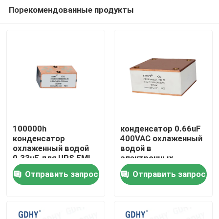
Порекомендованные продукты
100000h
конденсатор 0.66uF
конденсатор
400VAC охлаженный
охлаженный водой
водой в
Дом
0.33uF для UPS EMI
электронных
устройствах силы
Отправить запрос
Отправить запрос
Продукты
О нас