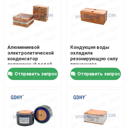
Путешествие фабрики
Проверка качества
Алюминиевой
Кондукция воды
Свяжитесь мы
электролитической
охладила
конденсатор
резонирующую силу
охлаженный водой
пленочного
золотой и белый
конденсатора C41
Спросите цитату
Отправить запрос
Отправить запрос
0.01uF
высокочастотную
Конденсатор охлаженный кондукцией
Высокочастотный конденсатор
Конденсатор MKP X2