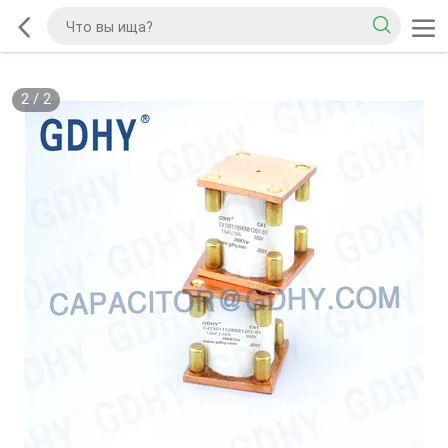
2
/
2