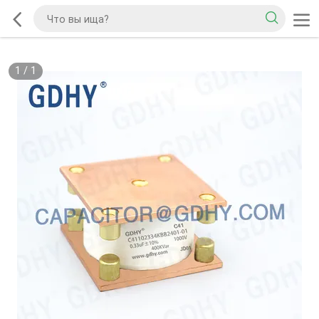
1
/
1