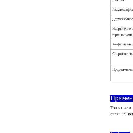
Ряд силы
Расклассифиц
Допуск емкос
Напряжение т
терминалами
Коэффициент 
Сопротивлени
Продолжител
Примен
Топление ин
силы, EV (эл