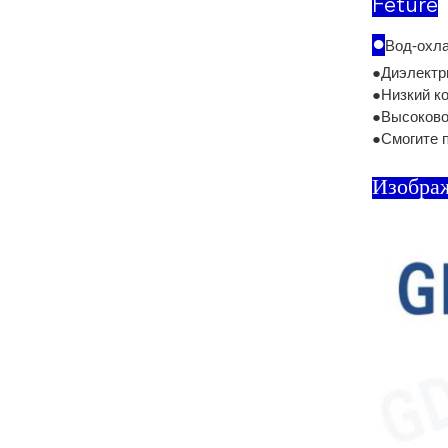
Feture
●
Вод-охл
●Диэлектр
●Низкий ко
●Высоковол
●Смогите 
Изобра