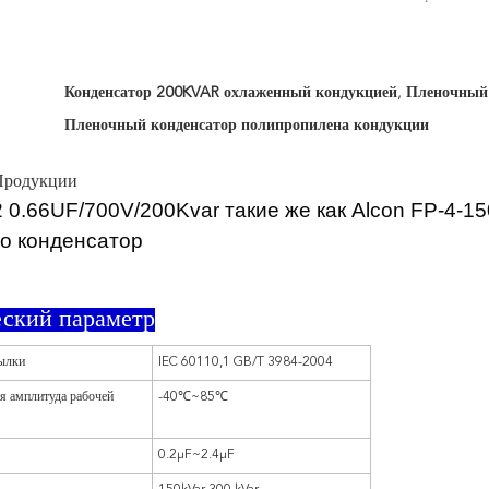
Конденсатор 200KVAR охлаженный кондукцией
,
Пленочный 
Пленочный конденсатор полипропилена кондукции
Продукции
 0.66UF/700V/200Kvar такие же как Alcon FP-4-
о конденсатор
еский параметр
ылки
IEC 60110,1 GB/T 3984-2004
я амплитуда рабочей
-40℃~85℃
0.2μF~2.4μF