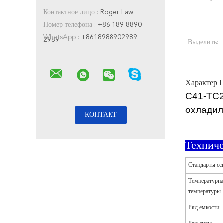
Контактное лицо :
Roger Law
Номер телефона :
+86 189 8890
WhatsApp :
+8618988902989
2989
Выделить:
Характер 
C41-TC2
охладил
Технич
Стандарты сс
Температурна
температуры
Ряд емкости