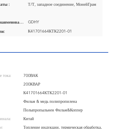
аты :
Т/Т, западное соединение, МонейГрам
GDHY
Фирменное наименование:
К41701664КТК2201-01
ли:
 тока:
700ВАК
200КВАР
К41701664КТК2201-01
Фильм & медь полипропилена
Полыпропыльнен Фильм&Коппер
инала:
Китай
е:
Топление индукции, термическая обработка,