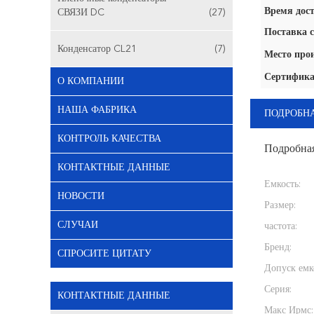
Время дост
СВЯЗИ DC
(27)
Поставка с
Конденсатор CL21
(7)
Место про
Сертифика
О КОМПАНИИ
НАША ФАБРИКА
ПОДРОБН
КОНТРОЛЬ КАЧЕСТВА
Подробна
КОНТАКТНЫЕ ДАННЫЕ
Емкость:
НОВОСТИ
Размер:
СЛУЧАИ
частота:
Бренд:
СПРОСИТЕ ЦИТАТУ
Допуск емк
Серия:
КОНТАКТНЫЕ ДАННЫЕ
Макс Ирмс: