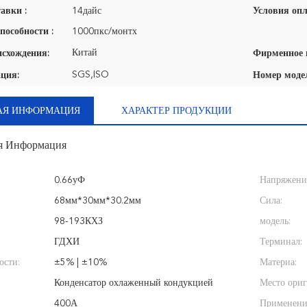
авки :
14дайс
Условия опл
пособности :
1000пкс/монтх
Китай
исхождения:
SGS,ISO
ция:
Номер моде
АЯ ИНФОРМАЦИЯ
ХАРАКТЕР ПРОДУКЦИИ
я Информация
0.66уФ
Напряжение
68мм*30мм*30.2мм
Сила:
98-193КХЗ
модель:
ГДХИ
Терминал:
ости:
±5% | ±10%
Материа:
Конденсатор охлаженный кондукцией
Место ориг
400А
Применени