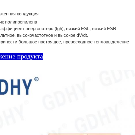
аженная кондукция
ик полипропилена
эффициент энергопотерь (tgδ), низкий ESL, низкий ESR
ьтное, высокочастотное и высокое dV/dt,
принести большое настоящее, превосходное тепловыделение
жение продукта