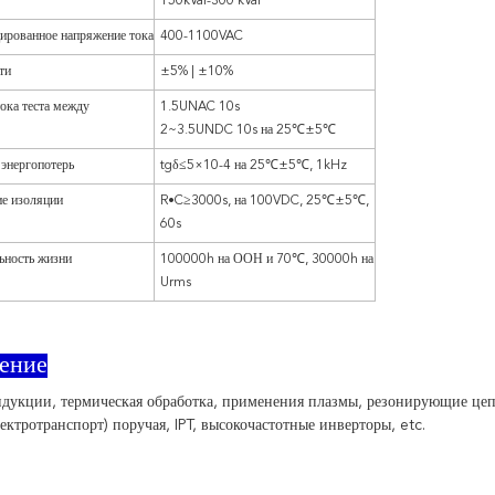
150kVar-300 kVar
ированное напряжение тока
400-1100VAC
ти
±5% | ±10%
ока теста между
1.5UNAC 10s
2~3.5UNDC 10s на 25℃±5℃
энергопотерь
tgδ≤5×10-4 на 25℃±5℃, 1kHz
е изоляции
R•C≥3000s, на 100VDC, 25℃±5℃,
60s
ьность жизни
100000h на ООН и 70℃, 30000h на
Urms
ение
дукции, термическая обработка, применения плазмы, резонирующие цеп
ектротранспорт) поручая, IPT, высокочастотные инверторы, etc.