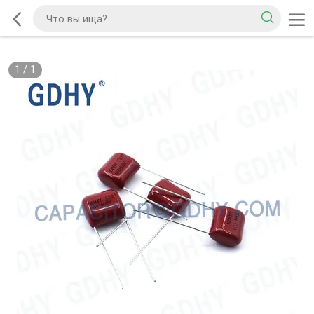
1
/
1