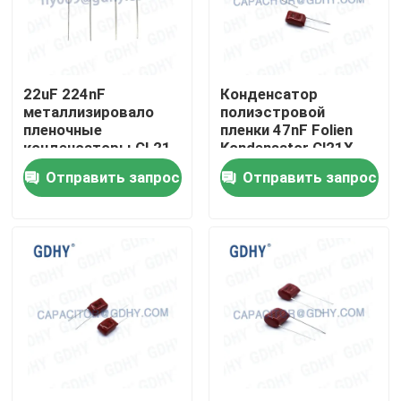
Путешествие фабрики
22uF 224nF
Конденсатор
Проверка качества
металлизировало
полиэстровой
пленочные
пленки 47nF Folien
конденсаторы CL21
Kondensator Cl21X
Свяжитесь мы
250V полиэстера
Отправить запрос
Отправить запрос
Спросите цитату
Конденсатор охлаженный кондукцией
Высокочастотный конденсатор
Конденсатор MKP X2