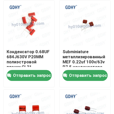
Конденсатор 0.68UF
Subminiature
684J630V P20MM
металлизированный
полиэстровой
MEF 0.22uf 100v/63v
пленки CL21
P7.5 конденсатора
Cl21x полиэстера
Отправить запрос
Отправить запрос
Дом
Продукты
О нас